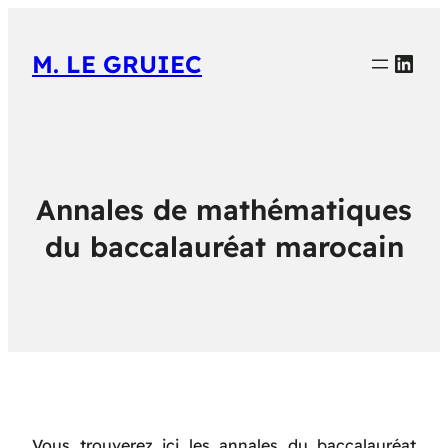
Link
M. LE GRUIEC
Annales de mathématiques
du baccalauréat marocain
Vous trouverez ici les annales du baccalauréat