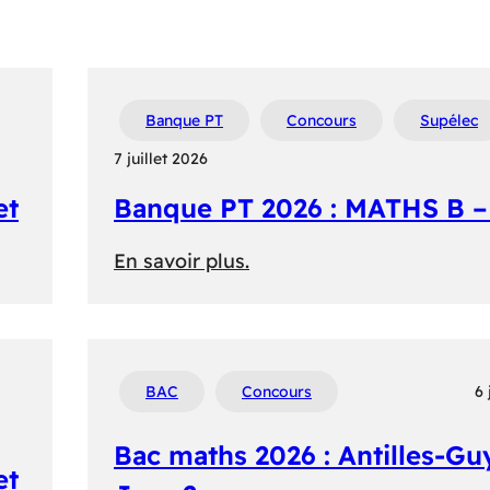
Banque PT
Concours
Supélec
7 juillet 2026
et
Banque PT 2026 : MATHS B –
:
En savoir plus.
Banque
PT
2026
:
BAC
Concours
6 
MATHS
Bac maths 2026 : Antilles-Gu
B
et
–