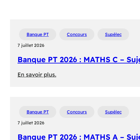
Banque PT
Concours
Supélec
7 juillet 2026
Banque PT 2026 : MATHS C – Suj
:
En savoir plus.
Banque
PT
2026
:
Banque PT
Concours
Supélec
MATHS
7 juillet 2026
C
Banque PT 2026 : MATHS A – Suj
–