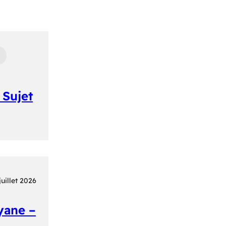
 Sujet
juillet 2026
yane –