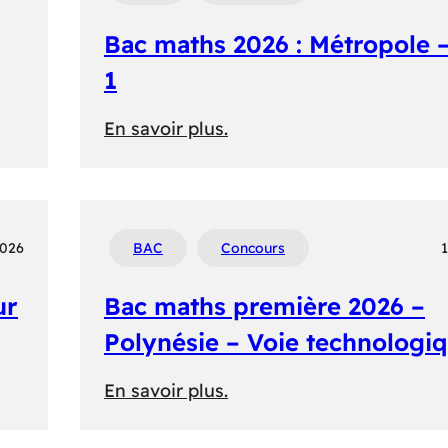
–
Bac maths 2026 : Métropole 
Sujet
de
1
rattrapage
:
En savoir plus.
Bac
maths
2026
:
2026
BAC
Concours
1
Métropole
ur
Bac maths première 2026 –
–
Jour
Polynésie – Voie technologi
1
:
En savoir plus.
Bac