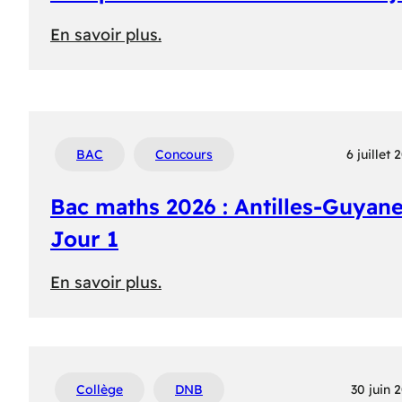
Sujet
:
En savoir plus.
Banque
PT
2026
:
BAC
Concours
6 juillet 
MATHS
A
Bac maths 2026 : Antilles-Guyane
–
Jour 1
Sujet
:
En savoir plus.
Bac
maths
2026
:
Collège
DNB
30 juin 