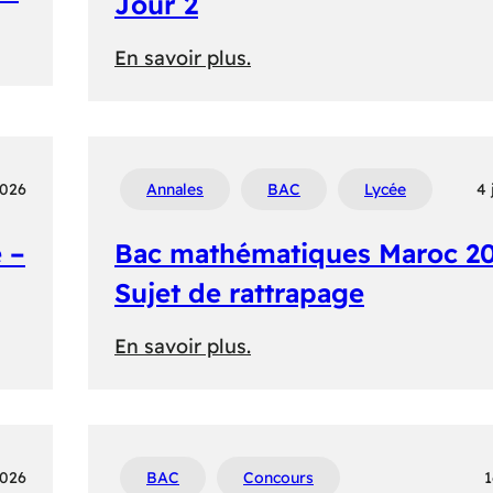
Jour 2
Sujet
:
En savoir plus.
Bac
maths
2026
:
2026
Annales
BAC
Lycée
4 
Antilles-
 –
Bac mathématiques Maroc 20
Guyane
–
Sujet de rattrapage
Jour
:
En savoir plus.
2
Bac
mathématiques
Maroc
2026
2026
BAC
Concours
1