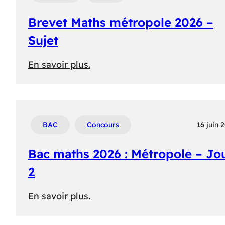
Antilles-
Brevet Maths métropole 2026 –
Guyane
–
Sujet
Jour
:
En savoir plus.
1
Brevet
Maths
métropole
2026
BAC
Concours
16 juin 
–
Bac maths 2026 : Métropole – Jo
Sujet
2
:
En savoir plus.
Bac